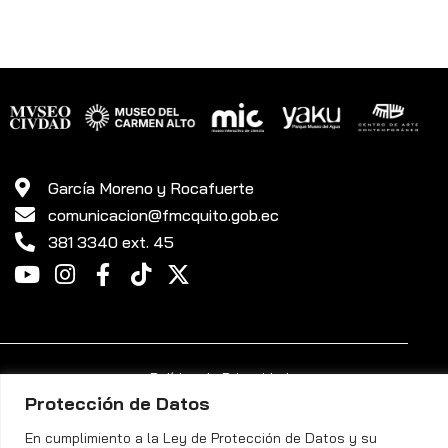
García Moreno y Rocafuerte
comunicacion@fmcquito.gob.ec
381 3340 ext. 45
Política de Privacidad
Protección de Datos
Fundación Museos de la Ciudad Quito ©. Todos los Derechos
En cumplimiento a la Ley de Protección de Datos y su
Reservados.