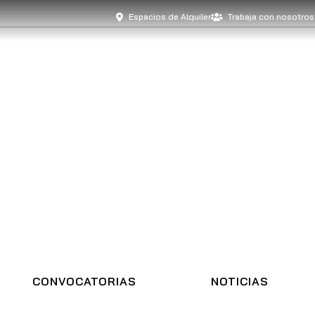
Espacios de Alquiler
Trabaja con nosotros
DA
ESPACIOS
PROYECTOS
QU
CONVOCATORIAS
NOTICIAS