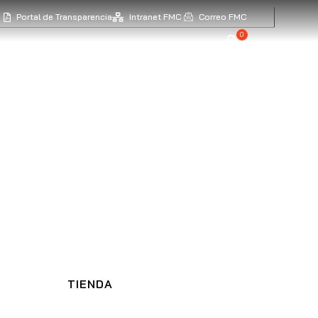
Portal de Transparencia
Intranet FMC
Correo FMC
0
IENES SOMOS
TIENDA
TIENDA