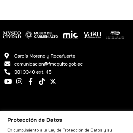
García Moreno y Rocafuerte
comunicacion@fmcquito.gob.ec
381 3340 ext. 45
Política de Privacidad
Protección de Datos
Fundación Museos de la Ciudad Quito ©. Todos los Derechos
En cumplimiento a la Ley de Protección de Datos y su
Reservados.