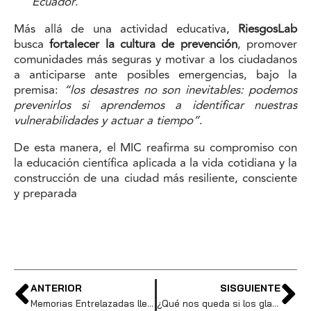
Ecuador
.
Más allá de una actividad educativa,
RiesgosLab
busca
fortalecer la cultura de prevención
, promover
comunidades más seguras y motivar a los ciudadanos
a anticiparse ante posibles emergencias, bajo la
premisa:
“los desastres no son inevitables: podemos
prevenirlos si aprendemos a identificar nuestras
vulnerabilidades y actuar a tiempo”
.
De esta manera, el MIC reafirma su compromiso con
la educación científica aplicada a la vida cotidiana y la
construcción de una ciudad más resiliente, consciente
y preparada
ANTERIOR
SISGUIENTE
Memorias Entrelazadas llega este domingo: una obra que revive la ciudad con la memoria viva de sus protagonistas
¿Qué nos queda si los glaciares se van? Un café científico para reflexionar sobre la memoria del planeta