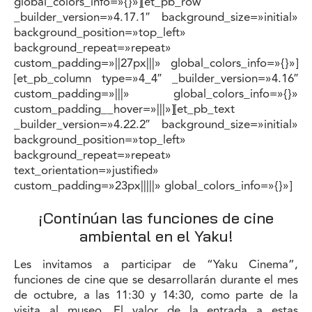
global_colors_info=»{}»][et_pb_row
_builder_version=»4.17.1″ background_size=»initial»
background_position=»top_left»
background_repeat=»repeat»
custom_padding=»||27px|||» global_colors_info=»{}»]
[et_pb_column type=»4_4″ _builder_version=»4.16″
custom_padding=»|||» global_colors_info=»{}»
custom_padding__hover=»|||»][et_pb_text
_builder_version=»4.22.2″ background_size=»initial»
background_position=»top_left»
background_repeat=»repeat»
text_orientation=»justified»
custom_padding=»23px|||||» global_colors_info=»{}»]
¡Continúan las funciones de cine
ambiental en el Yaku!
Les invitamos a participar de “Yaku Cinema”,
funciones de cine que se desarrollarán durante el mes
de octubre, a las 11:30 y 14:30, como parte de la
visita al museo. El valor de la entrada a estas