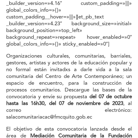
_builder_version=»4.16″ custom_padding=»|||»
global_colors_info=»{}»
custom_padding__hover=»|||»][et_pb_text
_builder_version=»4.23″ background_size=»initial»
background_position=»top_left»
background_repeat=»repeat» hover_enabled=»0″
global_colors_info=»{}» sticky_enabled=»0″]
Organizaciones culturales, comunitarias, barriales,
gestores, artistas y actores de la educación popular y
no formal están invitadxs a darle vida a la
sala
comunitaria del Centro de Arte Contemporáneo
; un
espacio de encuentro, para la construcción de
procesos comunitarios. Descargue las
bases de la
convocatoria
y envíe su propuesta
del 07 de octubre
hasta las 16h30, del 07 de noviembre de 2023
, al
correo electrónico:
salacomunitariacac@fmcquito.gob.ec
El objetivo de esta convocatoria lanzada desde el
área de
Mediación Comunitaria de la Fundación