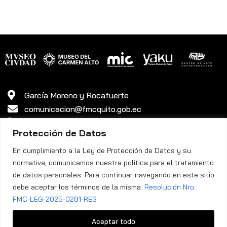
García Moreno y Rocafuerte
comunicacion@fmcquito.gob.ec
381 3340 ext. 45
Protección de Datos
En cumplimiento a la Ley de Protección de Datos y su
normativa, comunicamos nuestra política para el tratamiento
de datos personales. Para continuar navegando en este sitio
debe aceptar los términos de la misma.
Resolución Nro.
Política de Privacidad
FMC-LEG-2025-0281-RES
Fundación Museos de la Ciudad Quito ©. Todos los Derechos
Aceptar todo
Reservados.