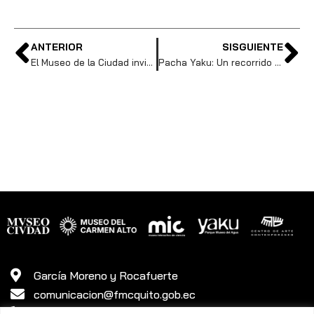
ANTERIOR
SISGUIENTE
El Museo de la Ciudad invita a crear un “libro gigante”
Pacha Yaku: Un recorrido para celebrar el Día de la Tierra
García Moreno y Rocafuerte
comunicacion@fmcquito.gob.ec
381 3340 ext. 45