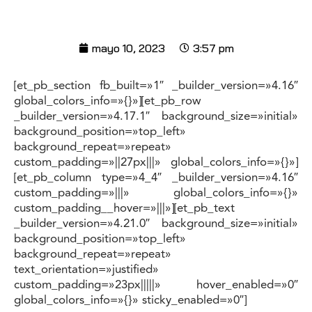
mayo 10, 2023
3:57 pm
[et_pb_section fb_built=»1″ _builder_version=»4.16″
global_colors_info=»{}»][et_pb_row
_builder_version=»4.17.1″ background_size=»initial»
background_position=»top_left»
background_repeat=»repeat»
custom_padding=»||27px|||» global_colors_info=»{}»]
[et_pb_column type=»4_4″ _builder_version=»4.16″
custom_padding=»|||» global_colors_info=»{}»
custom_padding__hover=»|||»][et_pb_text
_builder_version=»4.21.0″ background_size=»initial»
background_position=»top_left»
background_repeat=»repeat»
text_orientation=»justified»
custom_padding=»23px|||||» hover_enabled=»0″
global_colors_info=»{}» sticky_enabled=»0″]