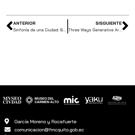
ANTERIOR
SISGUIENTE
Sinfonía de una Ciudad: Botellas Silbato
Three Ways Generative Artificial Intelligence Is A Gamechanger For Interior Design And One Crucial Way It Isn’t
García Moreno y Rocafuerte
comunicacion@fmcquito.gob.ec