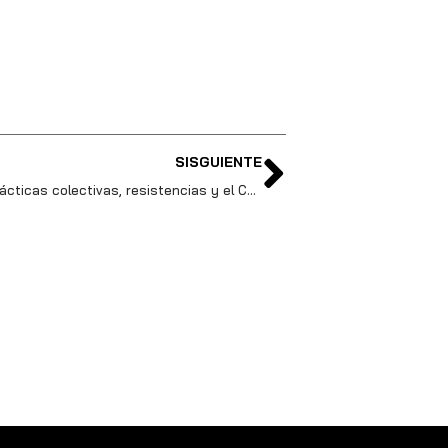
SISGUIENTE
Aun cuando todo está nublado. Prácticas colectivas, resistencias y el Chocó.