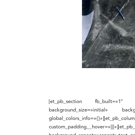
[et_pb_section fb_built=»1″ _bu
background_size=»initial» back
global_colors_info=»{}»][et_pb_c
custom_padding__hover=»|||»][et_pb