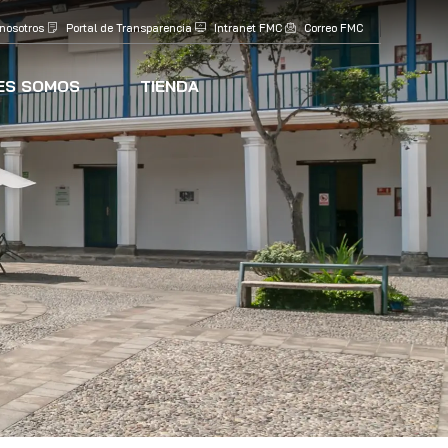
 nosotros
Portal de Transparencia
Intranet FMC
Correo FMC
ES SOMOS
TIENDA