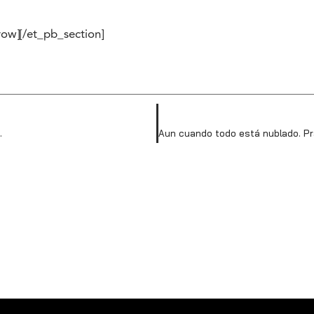
row][/et_pb_section]
.