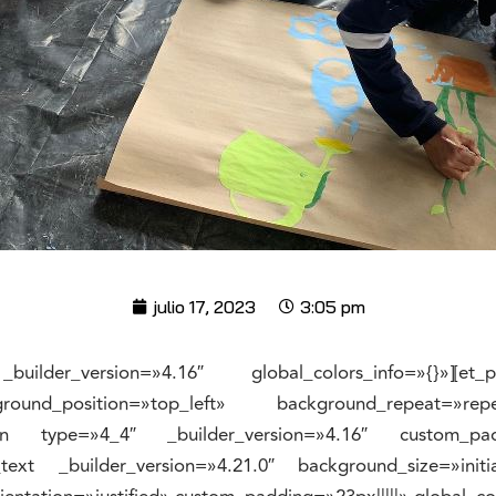
julio 17, 2023
3:05 pm
ilder_version=»4.16″ global_colors_info=»{}»][et_
ground_position=»top_left» background_repeat=»rep
olumn type=»4_4″ _builder_version=»4.16″ custom_padd
_text _builder_version=»4.21.0″ background_size=»init