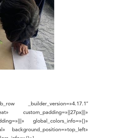
pb_row _builder_version=»4.17.1″
eat» custom_padding=»||27px|||»
ing=»|||» global_colors_info=»{}»
ial» background_position=»top_left»