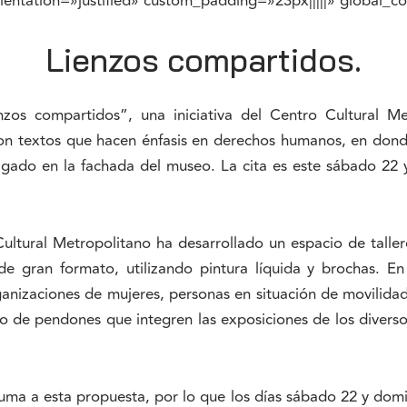
ntation=»justified» custom_padding=»23px|||||» global_col
Lienzos compartidos.
nzos compartidos”, una iniciativa del Centro Cultural Me
con textos que hacen énfasis en derechos humanos, en dond
gado en la fachada del museo. La cita es este sábado 22 y
ltural Metropolitano ha desarrollado un espacio de tallere
 de gran formato, utilizando pintura líquida y brochas. E
rganizaciones de mujeres, personas en situación de movilida
o de pendones que integren las exposiciones de los diverso
ma a esta propuesta, por lo que los días sábado 22 y doming