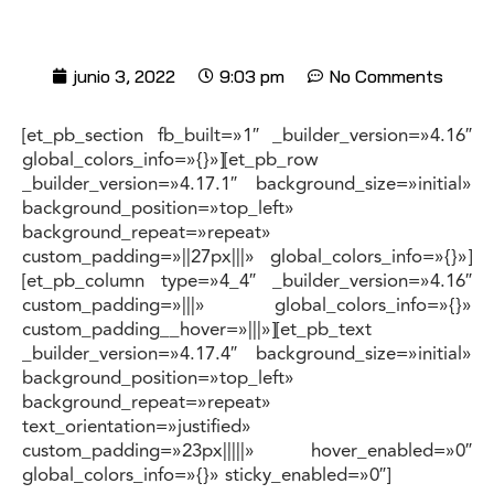
junio 3, 2022
9:03 pm
No Comments
[et_pb_section fb_built=»1″ _builder_version=»4.16″
global_colors_info=»{}»][et_pb_row
_builder_version=»4.17.1″ background_size=»initial»
background_position=»top_left»
background_repeat=»repeat»
custom_padding=»||27px|||» global_colors_info=»{}»]
[et_pb_column type=»4_4″ _builder_version=»4.16″
custom_padding=»|||» global_colors_info=»{}»
custom_padding__hover=»|||»][et_pb_text
_builder_version=»4.17.4″ background_size=»initial»
background_position=»top_left»
background_repeat=»repeat»
text_orientation=»justified»
custom_padding=»23px|||||» hover_enabled=»0″
global_colors_info=»{}» sticky_enabled=»0″]