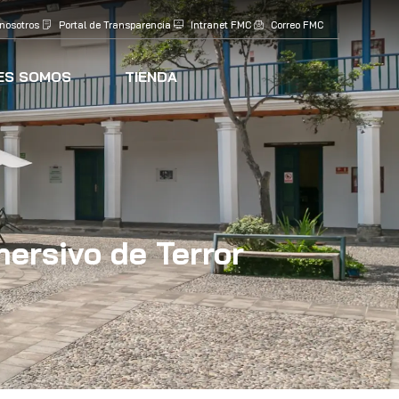
 nosotros
Portal de Transparencia
Intranet FMC
Correo FMC
ES SOMOS
TIENDA
ersivo de Terror