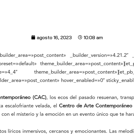
agosto 16, 2023
10:08 am
builder_area=»post_content» _builder_version=»4.21.2″ 
preset=»default» theme_builder_area=»post_content»][et_
»4_4″ theme_builder_area=»post_content»][et_pb
lder_area=»post_content» hover_enabled=»0″ sticky_enabl
ontemporáneo (CAC)
, los ecos del pasado resuenan, tran
ta escalofriante velada, el
Centro de Arte Contemporáneo
a con el misterio y la emoción en un evento único que te har
os líricos inmersivos, cercanos y emocionantes. Las melodí