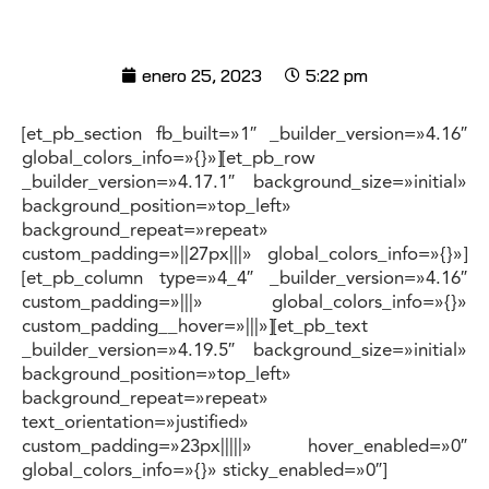
enero 25, 2023
5:22 pm
[et_pb_section fb_built=»1″ _builder_version=»4.16″
global_colors_info=»{}»][et_pb_row
_builder_version=»4.17.1″ background_size=»initial»
background_position=»top_left»
background_repeat=»repeat»
custom_padding=»||27px|||» global_colors_info=»{}»]
[et_pb_column type=»4_4″ _builder_version=»4.16″
custom_padding=»|||» global_colors_info=»{}»
custom_padding__hover=»|||»][et_pb_text
_builder_version=»4.19.5″ background_size=»initial»
background_position=»top_left»
background_repeat=»repeat»
text_orientation=»justified»
custom_padding=»23px|||||» hover_enabled=»0″
global_colors_info=»{}» sticky_enabled=»0″]