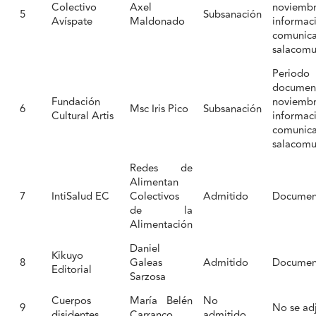
Colectivo
Axel
noviemb
5
Subsanación
Avíspate
Maldonado
informac
comu
salacomu
Period
documen
Fundación
noviemb
6
Msc Iris Pico
Subsanación
Cultural Artis
informac
comu
salacomu
Redes de
Alimentan
7
IntiSalud EC
Colectivos
Admitido
Documen
de la
Alimentación
Daniel
Kikuyo
8
Galeas
Admitido
Documen
Editorial
Sarzosa
Cuerpos
María Belén
No
9
No se ad
disidentes
Carranco
admitido