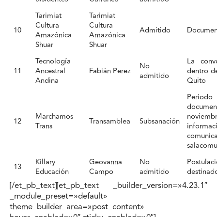
Tarimiat
Tarimiat
Cultura
Cultura
10
Admitido
Documen
Amazónica
Amazónica
Shuar
Shuar
Tecnología
La convo
No
11
Ancestral
Fabián Perez
dentro de
admitido
Andina
Quito
Period
documen
Marchamos
noviemb
12
Transamblea
Subsanación
Trans
informac
comu
salacomu
Killary
Geovanna
No
Postula
13
Educación
Campo
admitido
destinad
[/et_pb_text][et_pb_text _builder_version=»4.23.1″
_module_preset=»default»
theme_builder_area=»post_content»