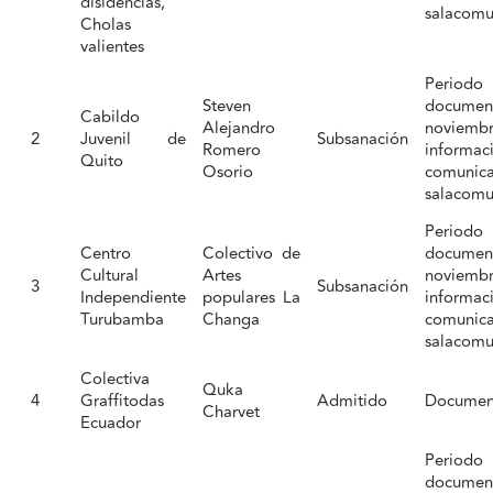
disidencias,
salacomu
Cholas
valientes
Period
Steven
documen
Cabildo
Alejandro
noviemb
2
Juvenil de
Subsanación
Romero
informac
Quito
Osorio
comu
salacomu
Period
Centro
Colectivo de
documen
Cultural
Artes
noviemb
3
Subsanación
Independiente
populares La
informac
Turubamba
Changa
comu
salacomu
Colectiva
Quka
4
Graffitodas
Admitido
Documen
Charvet
Ecuador
Period
documen