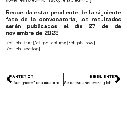
hover_enabled=»0″ sticky_enabled=»0″]
Recuerda estar pendiente de la siguiente
fase de la convocatoria, los resultados
serán publicados el día 27 de de
noviembre de 2023
[/et_pb_text][/et_pb_column][/et_pb_row]
[/et_pb_section]
ANTERIOR
SISGUIENTE
“Aenigmate” una muestra expositiva por los 10 años del Museo del Carmen Alto
Se activa encuentro y laboratorio para repensar el rol de los museos.