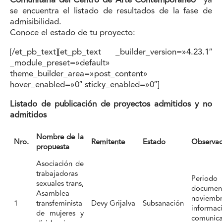
Comunitaria del Centro de Arte Contemporáneo”
ya
se encuentra el listado de resultados de la fase de
admisibilidad.
Conoce el estado de tu proyecto:
[/et_pb_text][et_pb_text _builder_version=»4.23.1″
_module_preset=»default»
theme_builder_area=»post_content»
hover_enabled=»0″ sticky_enabled=»0″]
Listado de publicación de proyectos admitidos y no
admitidos
Nombre de la
Nro.
Remitente
Estado
Observac
propuesta
Asociación de
trabajadoras
Period
sexuales trans,
documen
Asamblea
noviemb
1
transfeminista
Devy Grijalva
Subsanación
informac
de mujeres y
comu