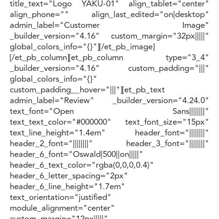
title_text="Logo YAKU-01" align_tablet="center"
align_phone="" align_last_edited="on|desktop"
admin_label="Customer Image"
_builder_version="4.16" custom_margin="32px|||||"
global_colors_info="{}"][/et_pb_image]
[/et_pb_column][et_pb_column type="3_4"
_builder_version="4.16" custom_padding="|||"
global_colors_info="{}"
custom_padding__hover="|||"][et_pb_text
admin_label="Review" _builder_version="4.24.0"
text_font="Open Sans||||||||"
text_text_color="#000000" text_font_size="15px"
text_line_height="1.4em" header_font="||||||||"
header_2_font="||||||||" header_3_font="||||||||"
header_6_font="Oswald|500||on|||||"
header_6_text_color="rgba(0,0,0,0.4)"
header_6_letter_spacing="2px"
header_6_line_height="1.7em"
text_orientation="justified"
module_alignment="center"
custom_margin="12px|||||"