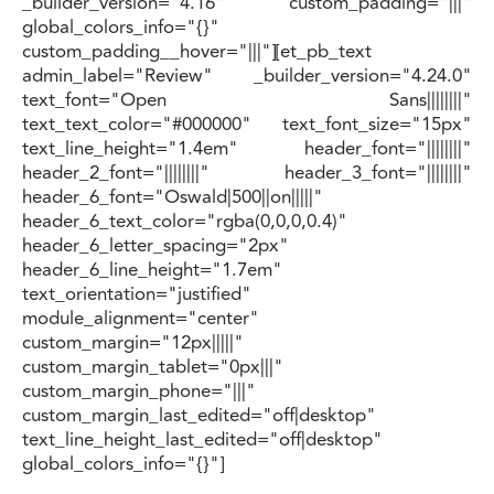
_builder_version="4.16" custom_padding="|||"
global_colors_info="{}"
custom_padding__hover="|||"][et_pb_text
admin_label="Review" _builder_version="4.24.0"
text_font="Open Sans||||||||"
text_text_color="#000000" text_font_size="15px"
text_line_height="1.4em" header_font="||||||||"
header_2_font="||||||||" header_3_font="||||||||"
header_6_font="Oswald|500||on|||||"
header_6_text_color="rgba(0,0,0,0.4)"
header_6_letter_spacing="2px"
header_6_line_height="1.7em"
text_orientation="justified"
module_alignment="center"
custom_margin="12px|||||"
custom_margin_tablet="0px|||"
custom_margin_phone="|||"
custom_margin_last_edited="off|desktop"
text_line_height_last_edited="off|desktop"
global_colors_info="{}"]