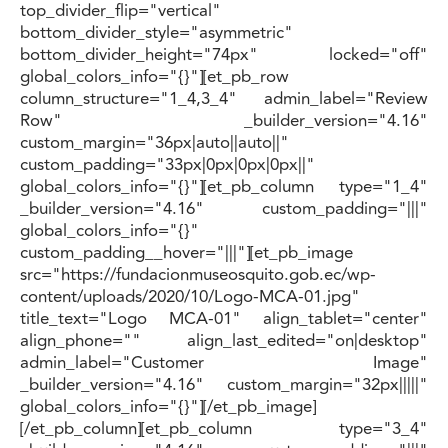
top_divider_flip="vertical"
bottom_divider_style="asymmetric"
bottom_divider_height="74px" locked="off"
global_colors_info="{}"][et_pb_row
column_structure="1_4,3_4" admin_label="Review
Row" _builder_version="4.16"
custom_margin="36px|auto||auto||"
custom_padding="33px|0px|0px|0px||"
global_colors_info="{}"][et_pb_column type="1_4"
_builder_version="4.16" custom_padding="|||"
global_colors_info="{}"
custom_padding__hover="|||"][et_pb_image
src="https://fundacionmuseosquito.gob.ec/wp-
content/uploads/2020/10/Logo-MCA-01.jpg"
title_text="Logo MCA-01" align_tablet="center"
align_phone="" align_last_edited="on|desktop"
admin_label="Customer Image"
_builder_version="4.16" custom_margin="32px|||||"
global_colors_info="{}"][/et_pb_image]
[/et_pb_column][et_pb_column type="3_4"