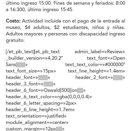
último ingreso 15:00. Fines de semana y feriados: 8:00
a 16:300, último ingreso 15:45
Costo:
Actividad incluida con el pago de la entrada al
museo, $4 adultos, $2 estudiantes, niños y niñas.
Adultos mayores y personas con discapacidad ingreso
gratuito.
[/et_pb_text][et_pb_text admin_label=»Review»
_builder_version=»4.20.2″ text_font=»Open
Sans||||||||» text_text_color=»#000000″
text_font_size=»15px» text_line_height=»1.4em»
header_font=»||||||||» header_2_font=»||||||||»
header_3_font=»||||||||»
header_6_font=»Oswald|500||on|||||»
header_6_text_color=»rgba(0,0,0,0.4)»
header_6_letter_spacing=»2px»
header_6_line_height=»1.7em»
text_orientation=»justified»
module_alignment=»center»
custom_margin=»12px|||||»