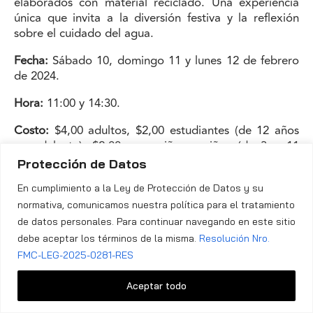
elaborados con material reciclado. Una experiencia
única que invita a la diversión festiva y la reflexión
sobre el cuidado del agua.
Fecha:
Sábado 10, domingo 11 y lunes 12 de febrero
de 2024.
Hora:
11:00 y 14:30.
Costo:
$4,00 adultos, $2,00 estudiantes (de 12 años
en adelante), $2,00 para niñas y niños (de 3 a 11
años). Personas mayores, personas con discapacidad
Protección de Datos
e infantes (menores de 3 años) no pagan entrada.
En cumplimiento a la Ley de Protección de Datos y su
normativa, comunicamos nuestra política para el tratamiento
de datos personales. Para continuar navegando en este sitio
Yaku a la carta: Edición especial por Carnaval.
debe aceptar los términos de la misma.
Resolución Nro.
FMC-LEG-2025-0281-RES
Recorrido especial por Carnaval para conocer las
tradiciones alrededor de esta fecha, su relación con el
Aceptar todo
agua y las diversas formas de celebrarlo en diferentes
contextos locales.
Fecha:
Martes 13 de febrero de