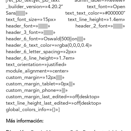
[/et_pb_text][et_pb_text admin_label=»Review»
_builder_version=»4.20.2″ text_font=»Open
Sans||||||||» text_text_color=»#000000″
text_font_size=»15px» text_line_height=»1.4em»
header_font=»||||||||» header_2_font=»||||||||»
header_3_font=»||||||||»
header_6_font=»Oswald|500||on|||||»
header_6_text_color=»rgba(0,0,0,0.4)»
header_6_letter_spacing=»2px»
header_6_line_height=»1.7em»
text_orientation=»justified»
module_alignment=»center»
custom_margin=»12px|||||»
custom_margin_tablet=»0px|||»
custom_margin_phone=»|||»
custom_margin_last_edited=»off|desktop»
text_line_height_last_edited=»off|desktop»
global_colors_info=»{}»]
Más información: