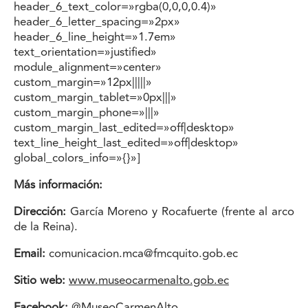
header_6_text_color=»rgba(0,0,0,0.4)»
header_6_letter_spacing=»2px»
header_6_line_height=»1.7em»
text_orientation=»justified»
module_alignment=»center»
custom_margin=»12px|||||»
custom_margin_tablet=»0px|||»
custom_margin_phone=»|||»
custom_margin_last_edited=»off|desktop»
text_line_height_last_edited=»off|desktop»
global_colors_info=»{}»]
Más información:
Dirección:
García Moreno y Rocafuerte (frente al arco
de la Reina).
Email:
comunicacion.mca@fmcquito.gob.ec
Sitio web:
www.museocarmenalto.gob.ec
Facebook:
@MuseoCarmenAlto