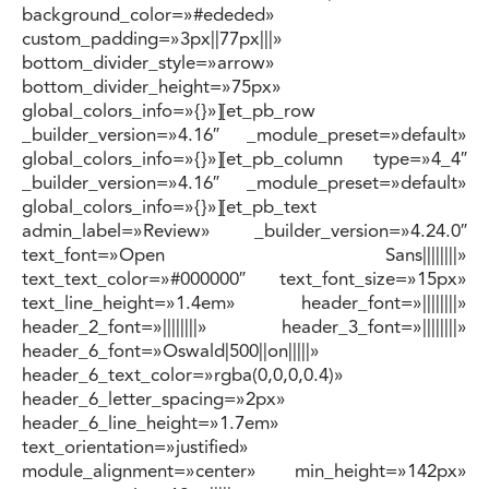
background_color=»#ededed»
custom_padding=»3px||77px|||»
bottom_divider_style=»arrow»
bottom_divider_height=»75px»
global_colors_info=»{}»][et_pb_row
_builder_version=»4.16″ _module_preset=»default»
global_colors_info=»{}»][et_pb_column type=»4_4″
_builder_version=»4.16″ _module_preset=»default»
global_colors_info=»{}»][et_pb_text
admin_label=»Review» _builder_version=»4.24.0″
text_font=»Open Sans||||||||»
text_text_color=»#000000″ text_font_size=»15px»
text_line_height=»1.4em» header_font=»||||||||»
header_2_font=»||||||||» header_3_font=»||||||||»
header_6_font=»Oswald|500||on|||||»
header_6_text_color=»rgba(0,0,0,0.4)»
header_6_letter_spacing=»2px»
header_6_line_height=»1.7em»
text_orientation=»justified»
module_alignment=»center» min_height=»142px»