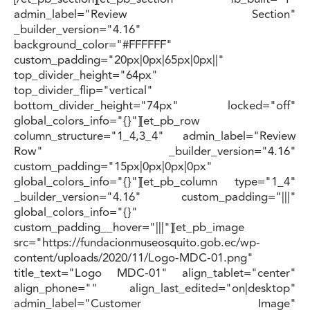
admin_label="Review Section"
_builder_version="4.16"
background_color="#FFFFFF"
custom_padding="20px|0px|65px|0px||"
top_divider_height="64px"
top_divider_flip="vertical"
bottom_divider_height="74px" locked="off"
global_colors_info="{}"][et_pb_row
column_structure="1_4,3_4" admin_label="Review
Row" _builder_version="4.16"
custom_padding="15px|0px|0px|0px"
global_colors_info="{}"][et_pb_column type="1_4"
_builder_version="4.16" custom_padding="|||"
global_colors_info="{}"
custom_padding__hover="|||"][et_pb_image
src="https://fundacionmuseosquito.gob.ec/wp-
content/uploads/2020/11/Logo-MDC-01.png"
title_text="Logo MDC-01" align_tablet="center"
align_phone="" align_last_edited="on|desktop"
admin_label="Customer Image"