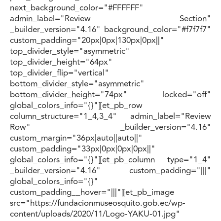
next_background_color="#FFFFFF"
admin_label="Review Section"
_builder_version="4.16" background_color="#f7f7f7"
custom_padding="20px|0px|130px|0px||"
top_divider_style="asymmetric"
top_divider_height="64px"
top_divider_flip="vertical"
bottom_divider_style="asymmetric"
bottom_divider_height="74px" locked="off"
global_colors_info="{}"][et_pb_row
column_structure="1_4,3_4" admin_label="Review
Row" _builder_version="4.16"
custom_margin="36px|auto||auto||"
custom_padding="33px|0px|0px|0px||"
global_colors_info="{}"][et_pb_column type="1_4"
_builder_version="4.16" custom_padding="|||"
global_colors_info="{}"
custom_padding__hover="|||"][et_pb_image
src="https://fundacionmuseosquito.gob.ec/wp-
content/uploads/2020/11/Logo-YAKU-01.jpg"