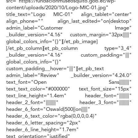
src="https://fundacionmuseosquito.gob.ec/wp-
content/uploads/2020/10/Logo-MIC-01.jpg"
title_text="Logo MIC-01" align_tablet="center"
align_phone="" align_last_edited="on|desktop"
admin_label="Customer Image"
_builder_version="4.16" custom_margin="32px|||||"
global_colors_info="{}"][/et_pb_image]
[/et_pb_column][et_pb_column type="3_4"
_builder_version="4.16" custom_padding="|||"
global_colors_info="{}"
custom_padding__hover="|||"][et_pb_text
admin_label="Review" _builder_version="4.24.0"
text_font="Open Sans||||||||"
text_text_color="#000000" text_font_size="15px"
text_line_height="1.4em" header_font="||||||||"
header_2_font="||||||||" header_3_font="||||||||"
header_6_font="Oswald|500||on|||||"
header_6_text_color="rgba(0,0,0,0.4)"
header_6_letter_spacing="2px"
header_6_line_height="1.7em"
text_orientation="justified"