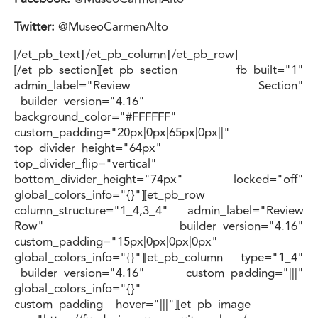
Twitter:
@MuseoCarmenAlto
[/et_pb_text][/et_pb_column][/et_pb_row]
[/et_pb_section][et_pb_section fb_built="1"
admin_label="Review Section"
_builder_version="4.16"
background_color="#FFFFFF"
custom_padding="20px|0px|65px|0px||"
top_divider_height="64px"
top_divider_flip="vertical"
bottom_divider_height="74px" locked="off"
global_colors_info="{}"][et_pb_row
column_structure="1_4,3_4" admin_label="Review
Row" _builder_version="4.16"
custom_padding="15px|0px|0px|0px"
global_colors_info="{}"][et_pb_column type="1_4"
_builder_version="4.16" custom_padding="|||"
global_colors_info="{}"
custom_padding__hover="|||"][et_pb_image