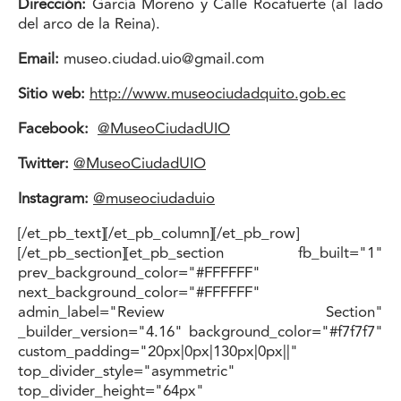
Dirección:
García Moreno y Calle Rocafuerte (al lado
del arco de la Reina).
Email:
museo.ciudad.uio@gmail.com
Sitio web:
http://www.museociudadquito.gob.ec
Facebook:
@MuseoCiudadUIO
Twitter:
@MuseoCiudadUIO
Instagram:
@museociudaduio
[/et_pb_text][/et_pb_column][/et_pb_row]
[/et_pb_section][et_pb_section fb_built="1"
prev_background_color="#FFFFFF"
next_background_color="#FFFFFF"
admin_label="Review Section"
_builder_version="4.16" background_color="#f7f7f7"
custom_padding="20px|0px|130px|0px||"
top_divider_style="asymmetric"
top_divider_height="64px"