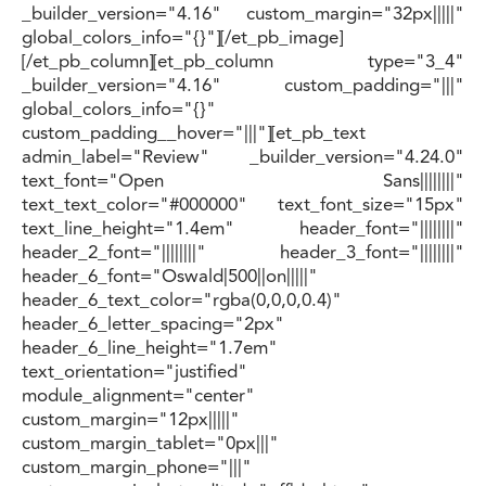
_builder_version="4.16" custom_margin="32px|||||"
global_colors_info="{}"][/et_pb_image]
[/et_pb_column][et_pb_column type="3_4"
_builder_version="4.16" custom_padding="|||"
global_colors_info="{}"
custom_padding__hover="|||"][et_pb_text
admin_label="Review" _builder_version="4.24.0"
text_font="Open Sans||||||||"
text_text_color="#000000" text_font_size="15px"
text_line_height="1.4em" header_font="||||||||"
header_2_font="||||||||" header_3_font="||||||||"
header_6_font="Oswald|500||on|||||"
header_6_text_color="rgba(0,0,0,0.4)"
header_6_letter_spacing="2px"
header_6_line_height="1.7em"
text_orientation="justified"
module_alignment="center"
custom_margin="12px|||||"
custom_margin_tablet="0px|||"
custom_margin_phone="|||"