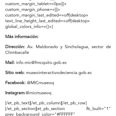
custom_margin_tablet=»0px|||»
custom_margin_phone=»|||»
custom_margin_last_edited=»off|desktop»
text_line_height_last_edited=»off|desktop»
global_colors_info=»{}»]
Más información:
Dirección:
Av. Maldonado y Sincholagua, sector de
Chimbacalle
Mail:
info.mic@fmcquito.gob.ec
Sitio web:
museointeractivodeciencia.gob.ec
Facebook:
@
MICmuseoq
Instagram
:@micmuseoq
[/et_pb_text][/et_pb_column][/et_pb_row]
[/et_pb_section][et_pb_section fb_built="1"
prev_background_color="#FFFFFF"