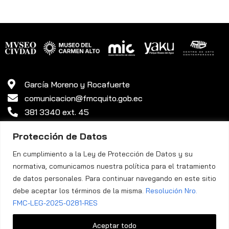
García Moreno y Rocafuerte
comunicacion@fmcquito.gob.ec
381 3340 ext. 45
Protección de Datos
En cumplimiento a la Ley de Protección de Datos y su
normativa, comunicamos nuestra política para el tratamiento
de datos personales. Para continuar navegando en este sitio
debe aceptar los términos de la misma.
Resolución Nro.
Política de Privacidad
FMC-LEG-2025-0281-RES
Fundación Museos de la Ciudad Quito ©. Todos los Derechos
Aceptar todo
Reservados.