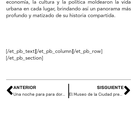
economía, la cultura y la política moldearon la vida
urbana en cada lugar, brindando así un panorama más
profundo y matizado de su historia compartida.
[/et_pb_text][/et_pb_column][/et_pb_row]
[/et_pb_section]
ANTERIOR
SISGUIENTE
Una noche para para dormir en el Carmen Alto
El Museo de la Ciudad presenta una nueva mirada a la historia de Quito