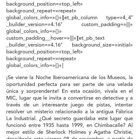
background_position=»top_left»
background_repeat=»repeat»
global_colors_info=»{}»][et_pb_column type=»4_4″
_builder_version=»4.16″ custom_padding=»|||»
global_colors_info=»{}»
custom_padding__hover=»|||»][et_pb_text
_builder_version=»4.16″ background_size=»initial»
background_position=»top_left»
background_repeat=»repeat»
global_colors_info=»{}»]
¡Se viene la Noche Iberoamericana de los Museos, la
oportunidad perfecta para ser parte de una velada
única y sorprendente! En esta ocasión, vívala en el
MIC, lugar que le invita a convertirse en detective y a
través de un interesante juego de pistas, intentar
resolver un misterio relacionado a la antigua Fábrica
La Industrial. ¿Qué secreto guardaba este lugar que
funcionó entre 1935 hasta 1999, en Chimbacalle? Al
mejor estilo de Sherlock Holmes y Agatha Christie,
descúbralo este viernes 08 de noviembre, a partir de