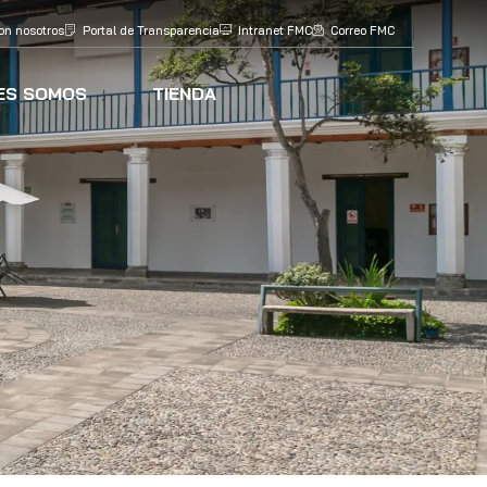
on nosotros
Portal de Transparencia
Intranet FMC
Correo FMC
ES SOMOS
TIENDA