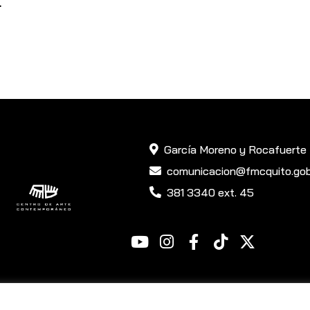
García Moreno y Rocafuerte
comunicacion@fmcquito.gob
381 3340 ext. 45