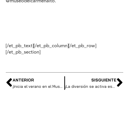
@museodelcarmenalto.
[/et_pb_text][/et_pb_column][/et_pb_row]
[/et_pb_section]
ANTERIOR
SISGUIENTE
¡Inicia el verano en el Museo del Carmen Alto!
¡La diversión se activa este verano en el MIC!