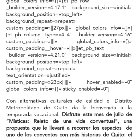
global_colors_info=»{}»][et_pb_row
_builder_version=»4.17.1″ background_size=»initial»
background_position=»top_left»
background_repeat=»repeat»
custom_padding=»||27px|||» global_colors_info=»{}»]
[et_pb_column type=»4_4″ _builder_version=»4.16″
custom_padding=»|||» global_colors_info=»{}»
custom_padding__hover=»|||»][et_pb_text
_builder_version=»4.21.0″ background_size=»initial»
background_position=»top_left»
background_repeat=»repeat»
text_orientation=»justified»
custom_padding=»23px|||||» hover_enabled=»0″
global_colors_info=»{}» sticky_enabled=»0″]
Con alternativas culturales de calidad el Distrito
Metropolitano de Quito da la bienvenida a la
temporada vacacional.
Disfrute este mes de julio de
“Místicas: Relato de una vida conventual”, una
propuesta que le llevará a recorrer los espacios de
uno de los conventos con más historias de Quito: el