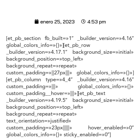
enero 25, 2023
4:53 pm
[et_pb_section fb_built=»1″ _builder_version=»4.16″
global_colors_info=»{}»][et_pb_row
_builder_version=»4.17.1″ background_size=»initial»
background_position=»top_left»
background_repeat=»repeat»
custom_padding=»||27px|||» global_colors_info=»{}»]
[et_pb_column type=»4_4″ _builder_version=»4.16″
custom_padding=»|||» global_colors_info=»{}»
custom_padding__hover=»|||»][et_pb_text
_builder_version=»4.19.5″ background_size=»initial»
background_position=»top_left»
background_repeat=»repeat»
text_orientation=»justified»
custom_padding=»23px|||||» hover_enabled=»0″
global_colors_info=»{}» sticky_enabled=»0″]